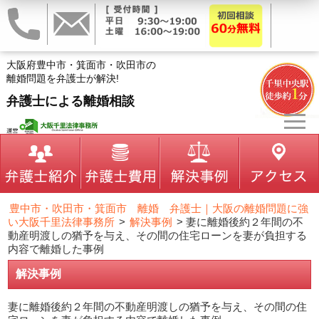
大阪府豊中市・箕面市・吹田市の
離婚問題を弁護士が解決!
弁護士による離婚相談
豊中市・吹田市・箕面市 離婚 弁護士｜大阪の離婚問題に強
い大阪千里法律事務所
>
解決事例
>
妻に離婚後約２年間の不
動産明渡しの猶予を与え、その間の住宅ローンを妻が負担する
内容で離婚した事例
解決事例
妻に離婚後約２年間の不動産明渡しの猶予を与え、その間の住