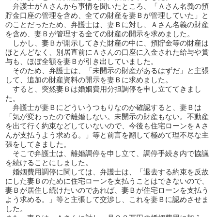
弁護士がＡさんから事情を聞いたところ、「Ａさん名義の預
貯金口座の管理を含め、全ての財産を妻Ｂが管理していた」と
のことだったため、弁護士は、妻Ｂに対し、Ａさん名義の財産
を含め、妻Ｂが管理する全ての財産の開示を求めました。
しかし、妻Ｂが開示してきた財産の中に、預貯金等の財産は
ほとんどなく、別居直前にＡさんの口座に入金された給与や賞
与も、ほぼ全額を妻Ｂが引き出していました。
そのため、弁護士は、「未開示の財産があるはずだ」と主張
して、追加の財産資料の開示を妻Ｂに求めました。
すると、突然妻Ｂは婚姻費用分担調停を申し立ててきまし
た。
弁護士が妻Ｂにどういうつもりなのか確認すると、妻Ｂは
「気が変わったので離婚しない。未開示の財産もない。不動産
を出て行く約束などしていないので、今後も住宅ローンをＡさ
んが支払うよう求める。」等と前言を翻して極めて理不尽な主
張をしてきました。
そこで弁護士は、離婚調停を申し立て、調停手続き内で協議
を続けることにしました。
婚姻費用調停に関しては、弁護士は、「退去する約束を反故
にした妻Ｂのために住宅ローンを支払うことはできないので、
妻Ｂが居住し続けたいのであれば、妻Ｂが住宅ローンを支払う
よう求める。」等と主張して交渉し、これを妻Ｂに認めさせま
した。