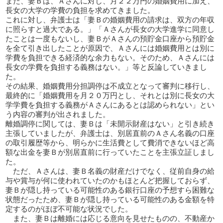
また、妻Ｂは、Ａさんに対し、月２２万円の婚姻費用に加え、
長女の大学の学費の負担を求めてきました。
これに対し、弁護士は「妻Ｂの婚姻費用の請求は、双方の年収
に照らすと過大である。」「Ａさんが長女の大学進学に同意し
たことは一度もないし、妻ＢがＡさんの預貯金口座から預貯金
を全て引き出したことが原因で、Ａさんには婚姻費用とは別に
学費を負担できる経済的な余力もない。そのため、Ａさんには
長女の学費を負担する義務はない。」等と反論していきまし
た。
その結果、婚姻費用分担調停は不成立となって審判に移行し、
最終的に「婚姻費用を月２０万円とし、それとは別に長女の大
学学費を負担する義務がＡさんにあるとは認められない」とい
う内容の審判が出されました。
離婚調停に関しては、妻Ｂは「未開示財産はない」と引き続き
主張していましたが、弁護士は、別居直前のＡさん名義の口座
の取引履歴等から、明らかに生活費として費消できないほど高
額な出金を妻Ｂが別居直前に行っていたことを主張立証しまし
た。
ただ、Ａさんは、妻Ｂ名義の財産だけでなく、従前自身の給
与や賞与が何に使われていたのかもほとんど把握しておらず、
妻Ｂが隠し持っている可能性のある銀行口座の予想すら困難な
状態だったため、妻Ｂが隠し持っている可能性のある金額を特
定するのがほぼ不可能な状況でした。
また、妻Ｂは離婚には応じる意向を見せたものの、不動産か