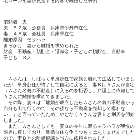
宅ローンを妻が負担する内容で離婚した事例
依頼者 夫
夫 ５２歳 公務員 兵庫県伊丹市在住
妻 ４８歳 会社員 兵庫県在住
離婚原因 モラハラ
きっかけ 妻から離婚を求められた
財産 不動産・預貯金・退職金・子どもの預貯金、自動車
子ども ３人
Ａさんは、しばらく単身赴任で家族と離れて生活していまし
たが、単身赴任が終了して自宅に戻ると、妻ＢはＡさんが自宅
（Ａさん名義の不動産）に入るのを拒否し、弁護士に依頼して
Ａさんに離婚を求めてきました。
その際、妻Ｂは「離婚が成立したらＡさん名義の不動産から
自分も出て行くので、その後なら不動産を売却して構わな
い。」と言っていたため、やむなくＡさんは妻Ｂと別居を開始
しました。
また、Ａさんとしても、妻Ｂの長年に渡るモラハラが我慢の
限界に達しており、離婚自体を争うつもりはありませんでした
ので、妻Ｂとの離婚協議を当方に依頼されました。