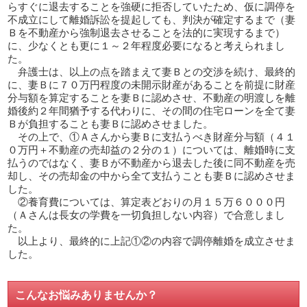
らすぐに退去することを強硬に拒否していたため、仮に調停を
不成立にして離婚訴訟を提起しても、判決が確定するまで（妻
Ｂを不動産から強制退去させることを法的に実現するまで）
に、少なくとも更に１～２年程度必要になると考えられまし
た。
弁護士は、以上の点を踏まえて妻Ｂとの交渉を続け、最終的
に、妻Ｂに７０万円程度の未開示財産があることを前提に財産
分与額を算定することを妻Ｂに認めさせ、不動産の明渡しを離
婚後約２年間猶予する代わりに、その間の住宅ローンを全て妻
Ｂが負担することも妻Ｂに認めさせました。
その上で、①Ａさんから妻Ｂに支払うべき財産分与額（４１
０万円＋不動産の売却益の２分の１）については、離婚時に支
払うのではなく、妻Ｂが不動産から退去した後に同不動産を売
却し、その売却金の中から全て支払うことも妻Ｂに認めさせま
した。
②養育費については、算定表どおりの月１５万６０００円
（Ａさんは長女の学費を一切負担しない内容）で合意しまし
た。
以上より、最終的に上記①②の内容で調停離婚を成立させま
した。
こんなお悩みありませんか？