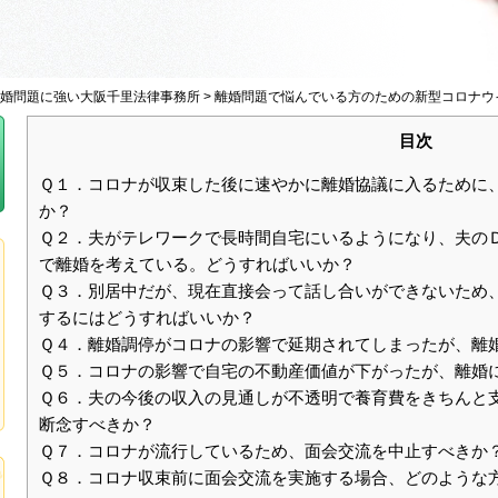
婚問題に強い大阪千里法律事務所
>
離婚問題で悩んでいる方のための新型コロナウ
目次
Ｑ１．コロナが収束した後に速やかに離婚協議に入るために
か？
Ｑ２．夫がテレワークで長時間自宅にいるようになり、夫の
で離婚を考えている。どうすればいいか？
Ｑ３．別居中だが、現在直接会って話し合いができないため
するにはどうすればいいか？
Ｑ４．離婚調停がコロナの影響で延期されてしまったが、離
Ｑ５．コロナの影響で自宅の不動産価値が下がったが、離婚
Ｑ６．夫の今後の収入の見通しが不透明で養育費をきちんと
断念すべきか？
Ｑ７．コロナが流行しているため、面会交流を中止すべきか
Ｑ８．コロナ収束前に面会交流を実施する場合、どのような