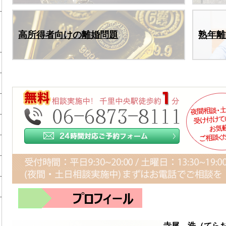
高所得者向けの離婚問題
熟年離
寺尾 浩（てら