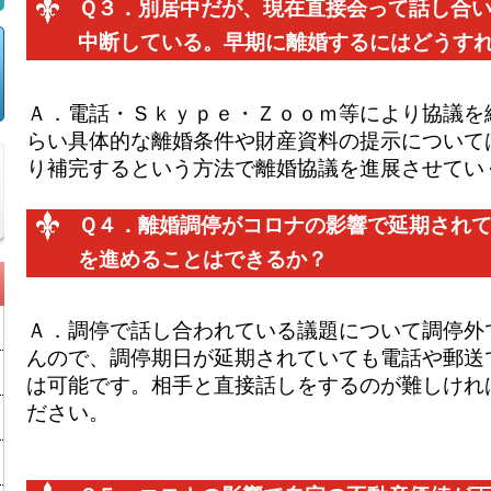
Ｑ３．
別居中だが、現在直接会って話し合
中断している。早期に離婚するにはどうす
Ａ．
電話・Ｓｋｙｐｅ・Ｚｏｏｍ等により協議を
らい具体的な離婚条件や財産資料の提示について
り補完するという方法で離婚協議を進展させてい
Ｑ４．
離婚調停がコロナの影響で延期され
を進めることはできるか？
Ａ．
調停で話し合われている議題について調停外
んので、調停期日が延期されていても電話や郵送
は可能です。相手と直接話しをするのが難しけれ
ださい。