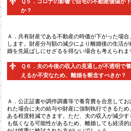
Ｑ５．
コロナの影響で自宅の不動産価値が
か？
Ａ．
共有財産である不動産の時価が下がった場合
します。財産分与額の減少により離婚後の生活が
婚を先延ばしにせざるを得ない場合も考えられま
Ｑ６．
夫の今後の収入の見通しが不透明で
えるか不安なため、離婚を断念すべきか？
Ａ．
公正証書や調停調書等で養育費を合意してお
れた場合に夫の給与や財産に強制執行できるため
ある程度軽減できます。ただ、夫の収入が減少す
も低くなる可能性があるため、離婚しても経済的
かは慎重に検討された方がいいでしょう。