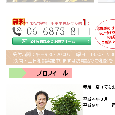
寺尾 浩（てら
平成４年３月 
平成９年 司