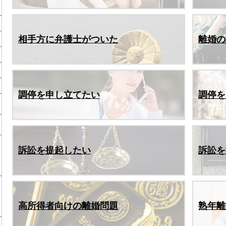
相手方に弁護士がついた
離婚の
調停を申し立てたい
調停を
訴訟を提起したい
訴訟を
高所得者向けの離婚問題
熟年離