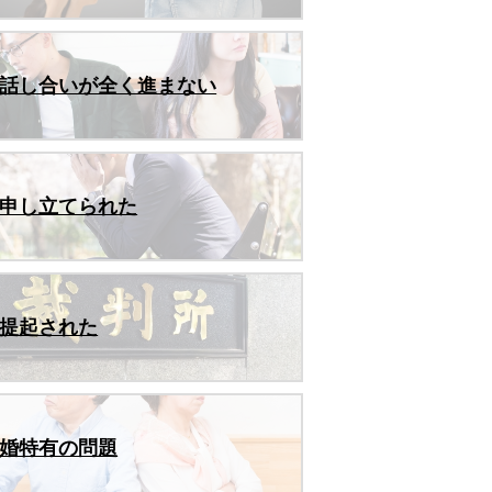
話し合いが全く進まない
申し立てられた
提起された
婚特有の問題