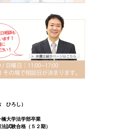
お ひろし）
一橋大学法学部卒業
法試験合格（５２期）