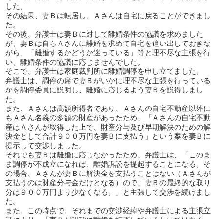
した。
その結果、妻Ｂは転居し、Ａさんは自宅に戻ることができまし
た。
その後、弁護士は妻Ｂに対して離婚条件の協議を求めました
が、妻Ｂは自らＡさんに離婚を求めて自宅を追い出しておきな
がら、「離婚するかどうか迷っている」等と理不尽な主張を行
い、離婚条件の協議に応じませんでした。
そこで、弁護士は家庭裁判所に離婚調停を申し立てました。
弁護士は、調停の席で妻Ｂがいかに理不尽な主張を行っている
かを調停委員に説明し、離婚に応じるよう妻Ｂを説得しまし
た。
また、Ａさんは高額所得者であり、Ａさんの自宅不動産以外に
もＡさん名義の多額の財産があったため、「Ａさんの自宅不動
産はＡさんが取得した上で、財産分与及び早期解決のための解
決金として合計９００万円を妻Ｂに支払う」という案を妻Ｂに
提示して交渉しました。
それでも妻Ｂは離婚に応じなかったため、弁護士は、「このま
ま調停が不成立になれば、離婚訴訟を提起することになる。そ
の場合、Ａさんが妻Ｂに解決金を支払うことはない（Ａさんが
支払うのは財産分与金だけとなる）ので、妻Ｂの最終的な取り
分は９００万円より少なくなる。」と主張して交渉を続けまし
た。
また、この時点で、それまでの交渉経緯や弁護士による主張立