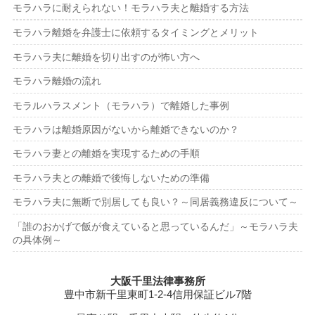
モラハラに耐えられない！モラハラ夫と離婚する方法
モラハラ離婚を弁護士に依頼するタイミングとメリット
モラハラ夫に離婚を切り出すのが怖い方へ
モラハラ離婚の流れ
モラルハラスメント（モラハラ）で離婚した事例
モラハラは離婚原因がないから離婚できないのか？
モラハラ妻との離婚を実現するための手順
モラハラ夫との離婚で後悔しないための準備
モラハラ夫に無断で別居しても良い？～同居義務違反について～
「誰のおかげで飯が食えていると思っているんだ」～モラハラ夫
の具体例～
大阪千里法律事務所
豊中市新千里東町1-2-4信用保証ビル7階