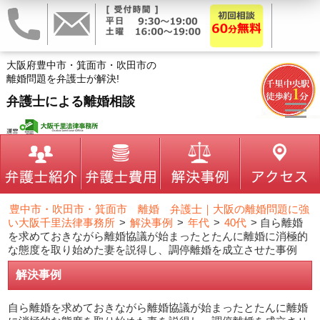
大阪府豊中市・箕面市・吹田市の
離婚問題を弁護士が解決!
弁護士による離婚相談
豊中市・吹田市・箕面市 離婚 弁護士｜大阪の離婚問題に強
い大阪千里法律事務所
>
解決事例
>
年代
>
40代
>
自ら離婚
を求めておきながら離婚協議が始まったとたんに離婚に消極的
な態度を取り始めた妻を説得し、調停離婚を成立させた事例
解決事例
自ら離婚を求めておきながら離婚協議が始まったとたんに離婚