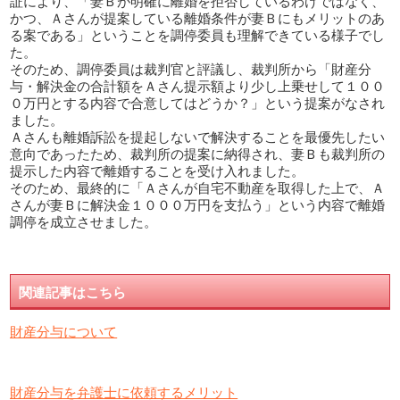
証により、「妻Ｂが明確に離婚を拒否しているわけではなく、
かつ、Ａさんが提案している離婚条件が妻Ｂにもメリットのあ
る案である」ということを調停委員も理解できている様子でし
た。
そのため、調停委員は裁判官と評議し、裁判所から「財産分
与・解決金の合計額をＡさん提示額より少し上乗せして１００
０万円とする内容で合意してはどうか？」という提案がなされ
ました。
Ａさんも離婚訴訟を提起しないで解決することを最優先したい
意向であったため、裁判所の提案に納得され、妻Ｂも裁判所の
提示した内容で離婚することを受け入れました。
そのため、最終的に「Ａさんが自宅不動産を取得した上で、Ａ
さんが妻Ｂに解決金１０００万円を支払う」という内容で離婚
調停を成立させました。
関連記事はこちら
財産分与について
財産分与を弁護士に依頼するメリット