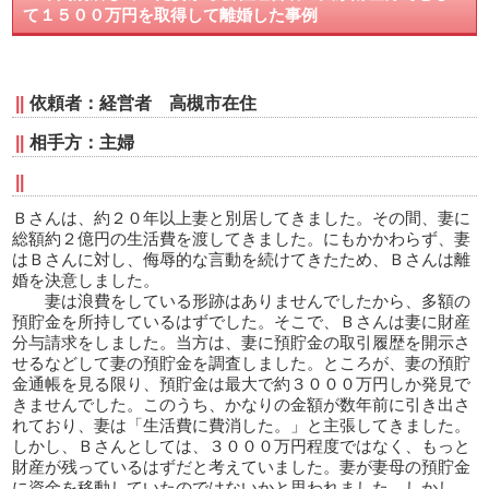
て１５００万円を取得して離婚した事例
依頼者：経営者 高槻市在住
相手方：主婦
Ｂさんは、約２０年以上妻と別居してきました。その間、妻に
総額約２億円の生活費を渡してきました。にもかかわらず、妻
はＢさんに対し、侮辱的な言動を続けてきたため、Ｂさんは離
婚を決意しました。
妻は浪費をしている形跡はありませんでしたから、多額の
預貯金を所持しているはずでした。そこで、Ｂさんは妻に財産
分与請求をしました。当方は、妻に預貯金の取引履歴を開示さ
せるなどして妻の預貯金を調査しました。ところが、妻の預貯
金通帳を見る限り、預貯金は最大で約３０００万円しか発見で
きませんでした。このうち、かなりの金額が数年前に引き出さ
れており、妻は「生活費に費消した。」と主張してきました。
しかし、Ｂさんとしては、３０００万円程度ではなく、もっと
財産が残っているはずだと考えていました。妻が妻母の預貯金
に資金を移動していたのではないかと思われました。しかし、