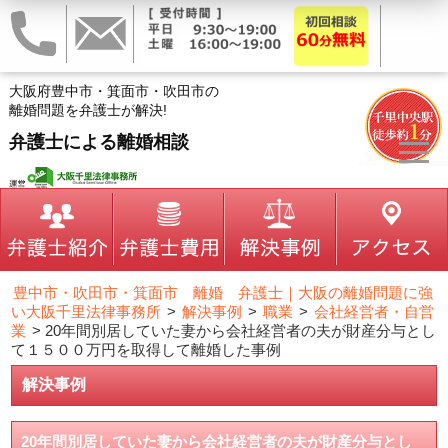
大阪府豊中市・箕面市・吹田市の
離婚問題を弁護士が解決!
弁護士による離婚相談
豊中市・吹田市・箕面市 離婚 弁護士｜大阪の離婚問題に強
い大阪千里法律事務所
>
解決事例
>
職業
>
会社経営者・自営
業
>
20年間別居していた妻から会社経営者の夫が財産分与とし
て１５００万円を取得して離婚した事例
解決事例
20年間別居していた妻から会社経営者の夫が財産分与とし