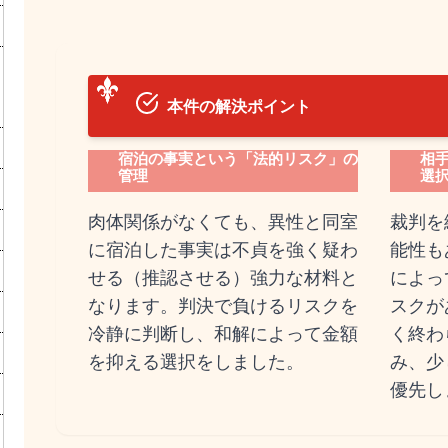
本件の解決ポイント
宿泊の事実という「法的リスク」の
相
管理
選
肉体関係がなくても、異性と同室
裁判を
に宿泊した事実は不貞を強く疑わ
能性も
せる（推認させる）強力な材料と
によっ
なります。判決で負けるリスクを
スクが
冷静に判断し、和解によって金額
く終わ
を抑える選択をしました。
み、少
優先し