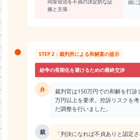
同室宿泊を不貞の決定的な証
細に
拠と主張
STEP 2：裁判所による和解案の提示
紛争の長期化を避けるための最終交渉
弁
裁判官は150万円での和解を打診
万円以上を要求。控訴リスクを考
だ調整を行いました。
裁
「判決になれば不貞ありと認定さ