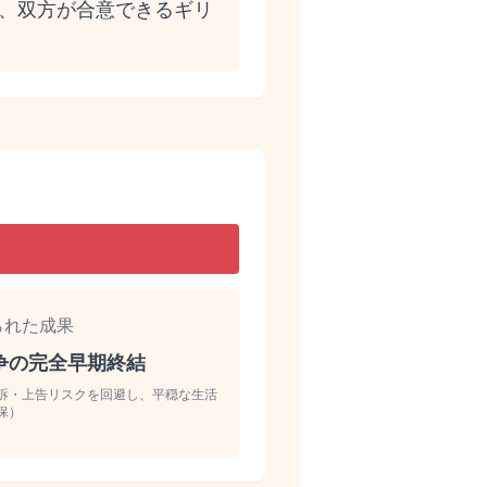
、双方が合意できるギリ
られた成果
争の完全早期終結
訴・上告リスクを回避し、平穏な生活
保）