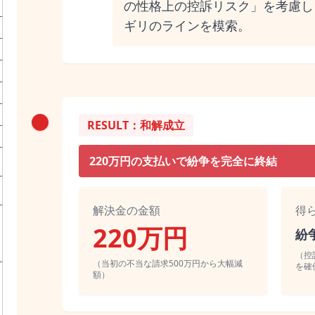
の性格上の控訴リスク」を考慮し
ギリのラインを模索。
RESULT：和解成立
220万円の支払いで紛争を完全に終結
解決金の金額
得
220万円
紛
（控
（当初の不当な請求500万円から大幅減
を確
額）