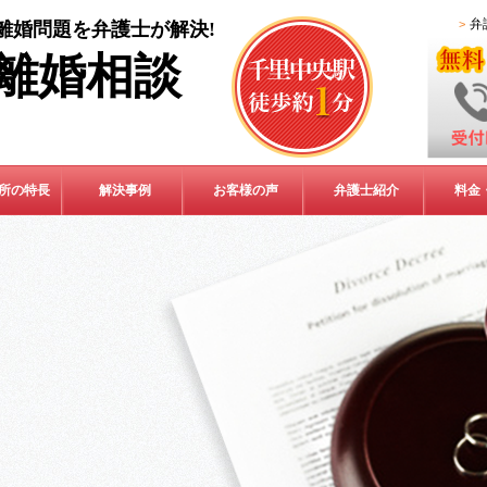
弁
離婚問題を弁護士が解決!
離婚相談
所の特長
解決事例
お客様の声
弁護士紹介
料金