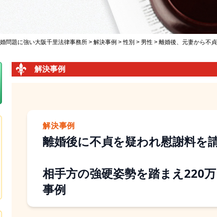
婚問題に強い大阪千里法律事務所
>
解決事例
>
性別
>
男性
>
離婚後、元妻から不貞
解決事例
解決事例
離婚後に不貞を疑われ慰謝料を
相手方の強硬姿勢を踏まえ220
事例