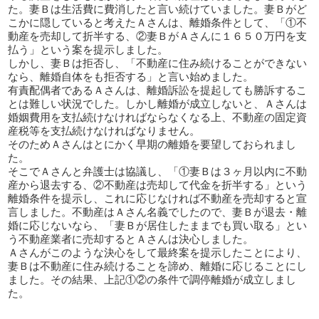
た。妻Ｂは生活費に費消したと言い続けていました。妻Ｂがど
こかに隠していると考えたＡさんは、離婚条件として、「①不
動産を売却して折半する、②妻ＢがＡさんに１６５０万円を支
払う」という案を提示しました。
しかし、妻Ｂは拒否し、「不動産に住み続けることができない
なら、離婚自体をも拒否する」と言い始めました。
有責配偶者であるＡさんは、離婚訴訟を提起しても勝訴するこ
とは難しい状況でした。しかし離婚が成立しないと、Ａさんは
婚姻費用を支払続けなければならなくなる上、不動産の固定資
産税等を支払続けなければなりません。
そのためＡさんはとにかく早期の離婚を要望しておられまし
た。
そこでＡさんと弁護士は協議し、「①妻Ｂは３ヶ月以内に不動
産から退去する、②不動産は売却して代金を折半する」という
離婚条件を提示し、これに応じなければ不動産を売却すると宣
言しました。不動産はＡさん名義でしたので、妻Ｂが退去・離
婚に応じないなら、「妻Ｂが居住したままでも買い取る」とい
う不動産業者に売却するとＡさんは決心しました。
Ａさんがこのような決心をして最終案を提示したことにより、
妻Ｂは不動産に住み続けることを諦め、離婚に応じることにし
ました。その結果、上記①②の条件で調停離婚が成立しまし
た。