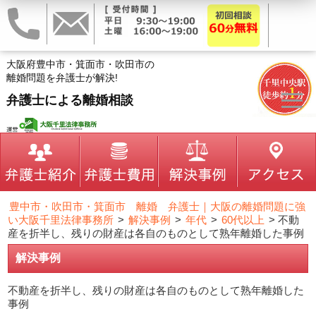
大阪府豊中市・箕面市・吹田市の
離婚問題を弁護士が解決!
弁護士による離婚相談
豊中市・吹田市・箕面市 離婚 弁護士｜大阪の離婚問題に強
い大阪千里法律事務所
>
解決事例
>
年代
>
60代以上
>
不動
産を折半し、残りの財産は各自のものとして熟年離婚した事例
解決事例
不動産を折半し、残りの財産は各自のものとして熟年離婚した
事例