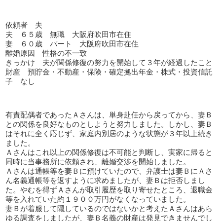
依頼者 夫
夫 ６５歳 無職 大阪府吹田市在住
妻 ６０歳 パート 大阪府吹田市在住
離婚原因 性格の不一致
きっかけ 夫が関係修復の努力を開始して３年が経過したこと
財産 預貯金・不動産・保険・確定拠出年金・株式・投資信託
子 なし
有責配偶者であったＡさんは、単身赴任から戻ってから、妻Ｂ
との関係を良好なものとしようと努力しました。しかし、妻Ｂ
はそれに全く応じず、家庭内別居のような状態が３年以上続き
ました。
Ａさんはこれ以上の関係修復は不可能と判断し、実家に帰ると
同時に当事務所に依頼され、離婚交渉を開始しました。
Ａさんは通帳等を妻Ｂに預けていたので、弁護士は妻ＢにＡさ
ん名義通帳等を返すように求めましたが、妻Ｂは拒否しまし
た。やむを得ずＡさんが取引履歴を取り寄せたところ、退職金
等を入れていた約１９００万円がなくなっていました。
妻Ｂが着服して隠しているのではないかと考えたＡさんはあら
ゆる調査をしましたが、妻Ｂ名義の財産は発見できませんでし