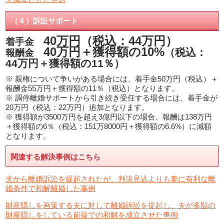
（４）訴訟サポート
40万円（税込：44万円）
着手金
40万円＋獲得額の10%
（税込：
報酬金
44万円＋獲得額の11％）
※ 親権について争いがある場合には、着手金50万円（税込）＋
報酬金55万円＋獲得額の11％（税込）となります。
※ 調停離婚サポートから引き続き受任する場合には、着手金が
20万円（税込：22万円）追加となります。
※ 獲得額が3500万円を超え3億円以下の場合、報酬は138万円
＋獲得額の6％（税込：151万8000円＋獲得額の6.6%）に減額
となります。
関連する解決事例はこちら
夫から離婚訴訟を提起されたが、判決見込よりも妻に有利な離
婚条件で和解離婚した事例
財産隠しを画策する夫に対して離婚訴訟を提起し、夫が多額の
財産隠しをしている前提での和解を成立させた事例