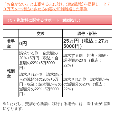
「お金がない」と主張する夫に対して離婚訴訟を提起し、２７
０万円を一括払いさせる内容で和解離婚した事例
（５）慰謝料に関するサポート（離婚なし）
交渉
調停・訴訟
25万円（税込：27万
着手
0円
5000円）
金
請求する側 合意額の
請求する側 判決・和解・
20％+5万円（税込：合
調停額の20％（税込：
意額の22%+5万5000
22％）
円）
報酬
請求された側 請求額か
金
らの減額分の20％+5万
請求された側 請求額から
円（税込：請求額からの
の減額分の20％（税込：
減額分の22%+5万5000
22％）
円）
※1 ただし、交渉から訴訟に移行する場合には、着手金が追加
になります。