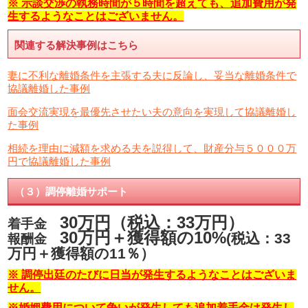
※ 示談交渉の執務時間が５時間を超えても、追加費用が発
生するようなことはございません。
関連する解決事例はこちら
妻に不利な離婚条件を主張する夫に反論し、妥当な離婚条件で
協議離婚した事例
面会交流実現を最優先させたい夫の意向を実現して協議離婚し
た事例
相続を理由に減額を求める夫を説得して、財産分与５０００万
円で協議離婚した事例
（３）調停離婚サポート
30万円（税込：33万円）
着手金
30万円＋獲得額の10%
(税込：33
報酬金
万円＋獲得額の11％）
※ 調停出廷のたびに日当が発生するようなことはございま
せん。
※婚姻費用について争いが発生しても追加着手金は発生し