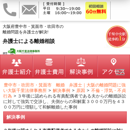
大阪府豊中市・箕面市・吹田市の
離婚問題を弁護士が解決!
弁護士による離婚相談
豊中市・吹田市・箕面市 離婚 弁護士｜大阪の離婚問題に強
い大阪千里法律事務所
>
解決事例
>
原因
>
不倫・浮気・不貞
行為
>
３年後に認められる有責配偶者である夫からの離婚訴訟
に対して強気で交渉し、夫側からの和解案３０００万円を４３
００万円に増額して和解離婚した事例
解決事例