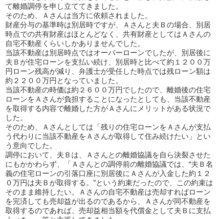
て離婚調停を申し立ててきました。
そのため、Ａさんは当方に依頼されました。
財産分与の基準時は別居時ですが、Ａさんと夫Ｂの場合、別居
時点での共有財産はほとんどなく、共有財産としてはＡさんの
自宅不動産くらいしかありませんでした。
当該不動産は別居時点ではオーバーローンでしたが、別居後に
夫Ｂが住宅ローンを支払い続け、別居時と比べて約１２００万
円ローン残高が減り、弁護士が受任した時点では残ローン額は
約２２００万円となっていました。
当該不動産の時価は約２６００万円でしたので、離婚後の住宅
ローンをＡさんが負担することになったとしても、当該不動産
を取得する内容で離婚した方がＡさんにメリットがある状況で
した。
そのため、Ａさんとしては「残りの住宅ローンをＡさんが支払
う代わりに当該不動産をＡさんが取得して住み続けたい」とい
う意向でした。
調停において、夫Ｂは、Ａさんとの離婚協議を自ら決裂させた
にもかかわらず、「Ａさんとの調停前の離婚協議では、“夫Ｂ名
義の住宅ローンの引落口座に別居後にＡさんが入金した約１２
０万円は夫Ｂが取得する。”という約束だったので、この約束は
そのまま維持したい。Ａさんの自宅不動産は売却すればローン
を完済しても売却益が出るのであるから、Ａさんが同不動産を
取得するのであれば、売却益相当額を代償金として夫Ｂに支払