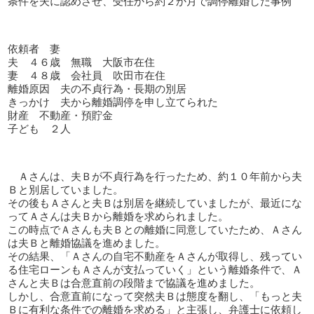
条件を夫に認めさせ、受任から約２か月で調停離婚した事例
依頼者 妻
夫 ４６歳 無職 大阪市在住
妻 ４８歳 会社員 吹田市在住
離婚原因 夫の不貞行為・長期の別居
きっかけ 夫から離婚調停を申し立てられた
財産 不動産・預貯金
子ども ２人
Ａさんは、夫Ｂが不貞行為を行ったため、約１０年前から夫
Ｂと別居していました。
その後もＡさんと夫Ｂは別居を継続していましたが、最近にな
ってＡさんは夫Ｂから離婚を求められました。
この時点でＡさんも夫Ｂとの離婚に同意していたため、Ａさん
は夫Ｂと離婚協議を進めました。
その結果、「Ａさんの自宅不動産をＡさんが取得し、残ってい
る住宅ローンもＡさんが支払っていく」という離婚条件で、Ａ
さんと夫Ｂは合意直前の段階まで協議を進めました。
しかし、合意直前になって突然夫Ｂは態度を翻し、「もっと夫
Ｂに有利な条件での離婚を求める」と主張し、弁護士に依頼し