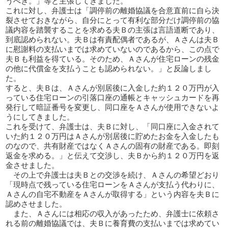
うべき。」等と主張してきました。
これに対し、弁護士は「調停前の離婚協議を合意直前に自ら決
裂させておきながら、自分にとって有利な部分だけ調停前の協
議内容を踏襲することを求める夫Ｂの主張は言語道断であり、
到底認められない。夫Ｂは有責配偶者であるが、Ａさんは夫Ｂ
に慰謝料の支払いまでは求めていないのであるから、この点で
夫Ｂも利益を得ている。そのため、Ａさんが住宅ローンの残金
の他に代償金を支払うことも認められない。」と反論しまし
た。
すると、夫Ｂは、Ａさんが別居後に入金した約１２０万円が入
っている住宅ローンの引落口座の通帳とキャッシュカードを再
発行して暗証番号を変更し、同口座をＡさんが使用できないよ
うにしてきました。
これを受けて、弁護士は、夫Ｂに対し、「同口座に入金されて
いた約１２０万円はＡさんが別居後に貯めたお金を入金したも
のなので、共有財産ではなくＡさんの固有の財産である。即刻
返金を求める。」と伝えて交渉し、夫Ｂから約１２０万円を返
金させました。
その上で弁護士は夫Ｂとの交渉を続け、Ａさんの希望どおり
「現時点で残っている住宅ローンをＡさんが支払う代わりに、
Ａさんの自宅不動産をＡさんが取得する」という内容を夫Ｂに
認めさせました。
また、Ａさんには相応の収入があったため、弁護士に依頼さ
れる前の離婚協議では、夫Ｂに養育費の支払いまでは求めてい