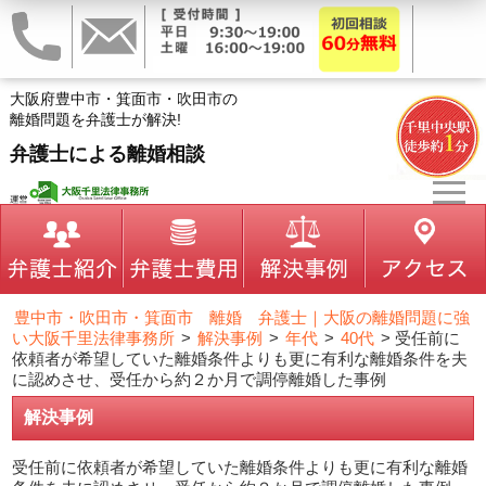
大阪府豊中市・箕面市・吹田市の
離婚問題を弁護士が解決!
弁護士による離婚相談
豊中市・吹田市・箕面市 離婚 弁護士｜大阪の離婚問題に強
い大阪千里法律事務所
>
解決事例
>
年代
>
40代
>
受任前に
依頼者が希望していた離婚条件よりも更に有利な離婚条件を夫
に認めさせ、受任から約２か月で調停離婚した事例
解決事例
受任前に依頼者が希望していた離婚条件よりも更に有利な離婚