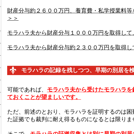
財産分与約２６００万円、養育費・私学授業料等
＞＞
モラハラ夫から財産分与１０００万円を取得して
モラハラ夫から財産分与約２３００万円を取得し
モラハラの記録を残しつつ、
早期の別居
を
可能であれば、
モラハラ夫から受けたモラハラを
ておくことが望ましいです。
ただ、前述のとおり、モラハラを証明するのは困
た証拠でも裁判に耐え得るものになるとは限りま
そこで、
モラハラの証拠収集とは別に早期の別居