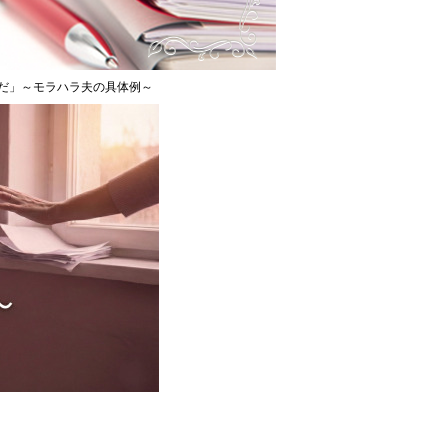
だ」～モラハラ夫の具体例～